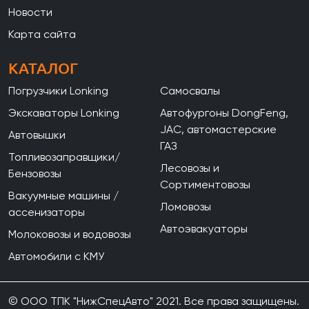
Новости
Карта сайта
КАТАЛОГ
Погрузчики Lonking
Самосвалы
Экскаваторы Lonking
Автофургоны DongFeng,
JAC, автомастерские
Автовышки
ГАЗ
Топливозаправщики/
Лесовозы и
Бензовозы
Сортиментовозы
Вакуумные машины /
Ломовозы
ассенизаторы
Автоэвакуаторы
Молоковозы и водовозы
Автомобили с КМУ
© ООО ТПК "НижСпецАвто" 2021. Все права защищены.