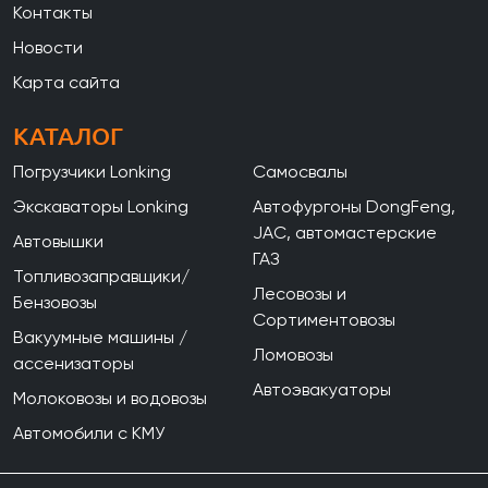
Контакты
Новости
Карта сайта
КАТАЛОГ
Погрузчики Lonking
Самосвалы
Экскаваторы Lonking
Автофургоны DongFeng,
JAC, автомастерские
Автовышки
ГАЗ
Топливозаправщики/
Лесовозы и
Бензовозы
Сортиментовозы
Вакуумные машины /
Ломовозы
ассенизаторы
Автоэвакуаторы
Молоковозы и водовозы
Автомобили с КМУ