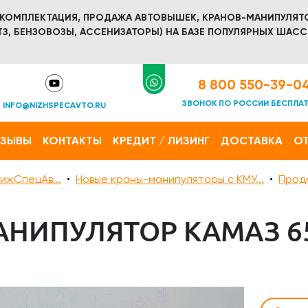
 КОМПЛЕКТАЦИЯ, ПРОДАЖА АВТОВЫШЕК, КРАНОВ-МАНИПУЛЯТ
З, БЕНЗОВОЗЫ, АССЕНИЗАТОРЫ) НА БАЗЕ ПОПУЛЯРНЫХ ШАСС
8 800 550-39-0
ЗВОНОК ПО РОССИИ БЕСПЛА
INFO@NIZHSPECAVTO.RU
ТЗЫВЫ
КОНТАКТЫ
КРЕДИТ / ЛИЗИНГ
ДОСТАВКА
ОТ
ижСпецАв...
Новые краны-манипуляторы с КМУ...
Прод
НИПУЛЯТОР КАМАЗ 65