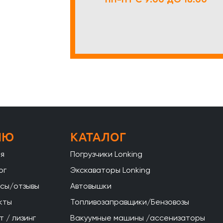
НЮ
КАТАЛОГ
ая
Погрузчики Lonking
ог
Экскаваторы Lonking
сы/отзывы
Автовышки
кты
Топливозаправщики/Бензовозы
 / лизинг
Вакуумные машины /ассенизаторы