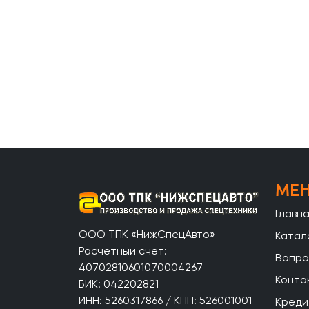
МЕ
Главн
ООО ТПК «НижСпецАвто»
Катал
Расчетный счет:
Вопро
40702810601070004267
Конта
БИК: 042202821
ИНН: 5260317866 / КПП: 526001001
Кредит