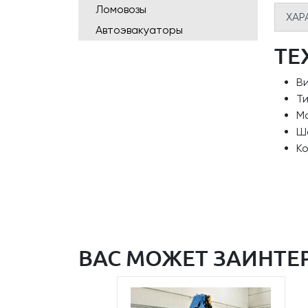
Ломовозы
ХАР
Автоэвакуаторы
ТЕ
В
Ти
Ма
Ш
К
ВАС МОЖЕТ ЗАИНТЕ