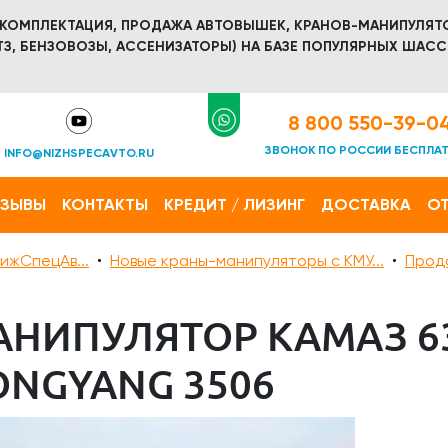
 КОМПЛЕКТАЦИЯ, ПРОДАЖА АВТОВЫШЕК, КРАНОВ-МАНИПУЛЯТ
З, БЕНЗОВОЗЫ, АССЕНИЗАТОРЫ) НА БАЗЕ ПОПУЛЯРНЫХ ШАСС
8 800 550-39-0
ЗВОНОК ПО РОССИИ БЕСПЛА
INFO@NIZHSPECAVTO.RU
ТЗЫВЫ
КОНТАКТЫ
КРЕДИТ / ЛИЗИНГ
ДОСТАВКА
ОТ
ижСпецАв...
Новые краны-манипуляторы с КМУ...
Прод
АНИПУЛЯТОР КАМАЗ 63
ONGYANG 3506