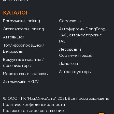
КАТАЛОГ
Погрузчики Lonking
Самосвалы
Экскаваторы Lonking
Автофургоны DongFeng,
JAC, автомастерские
Автовышки
ГАЗ
Топливозаправщики/
Лесовозы и
Бензовозы
Сортиментовозы
Вакуумные машины /
Ломовозы
ассенизаторы
Автоэвакуаторы
Молоковозы и водовозы
Автомобили с КМУ
© ООО ТПК "НижСпецАвто" 2021. Все права защищены.
Политика конфеденциальности
Пользовательское соглашение