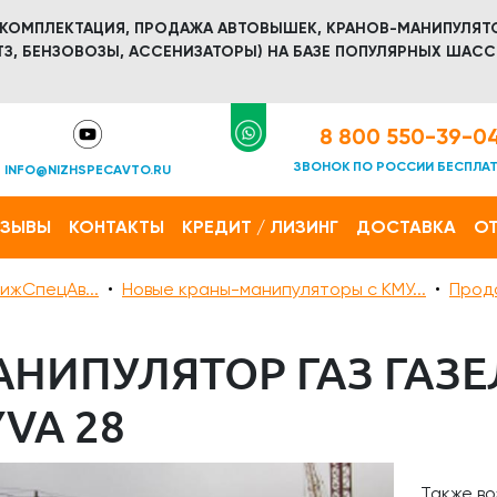
 КОМПЛЕКТАЦИЯ, ПРОДАЖА АВТОВЫШЕК, КРАНОВ-МАНИПУЛЯТ
З, БЕНЗОВОЗЫ, АССЕНИЗАТОРЫ) НА БАЗЕ ПОПУЛЯРНЫХ ШАСС
8 800 550-39-0
ЗВОНОК ПО РОССИИ БЕСПЛА
INFO@NIZHSPECAVTO.RU
ТЗЫВЫ
КОНТАКТЫ
КРЕДИТ / ЛИЗИНГ
ДОСТАВКА
ОТ
ижСпецАв...
Новые краны-манипуляторы с КМУ...
Прод
НИПУЛЯТОР ГАЗ ГАЗЕЛ
VA 28
Также во