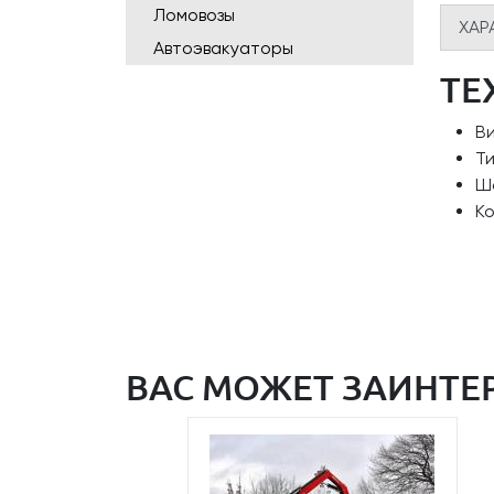
Ломовозы
ХАР
Автоэвакуаторы
ТЕ
В
Ти
Ша
К
ВАС МОЖЕТ ЗАИНТЕ