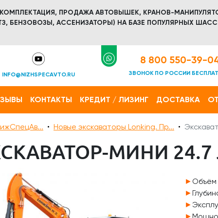
 КОМПЛЕКТАЦИЯ, ПРОДАЖА АВТОВЫШЕК, КРАНОВ-МАНИПУЛЯТ
З, БЕНЗОВОЗЫ, АССЕНИЗАТОРЫ) НА БАЗЕ ПОПУЛЯРНЫХ ШАСС
8 800 550-39-0
ЗВОНОК ПО РОССИИ БЕСПЛА
INFO@NIZHSPECAVTO.RU
ТЗЫВЫ
КОНТАКТЫ
КРЕДИТ / ЛИЗИНГ
ДОСТАВКА
ОТ
ижСпецАв...
Новые экскаваторы Lonking. Пр...
Экскават
СКАВАТОР-МИНИ 24.7 
►
Объём 
►
Глубин
►
Эксплу
►
Мощнос