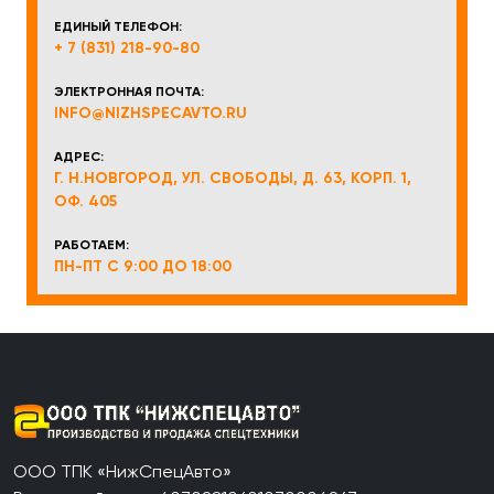
ЕДИНЫЙ ТЕЛЕФОН:
+ 7 (831) 218-90-80
ЭЛЕКТРОННАЯ ПОЧТА:
INFO@NIZHSPECAVTO.RU
АДРЕС:
Г. Н.НОВГОРОД, УЛ. СВОБОДЫ, Д. 63, КОРП. 1,
ОФ. 405
РАБОТАЕМ:
ПН-ПТ С 9:00 ДО 18:00
ООО ТПК «НижСпецАвто»