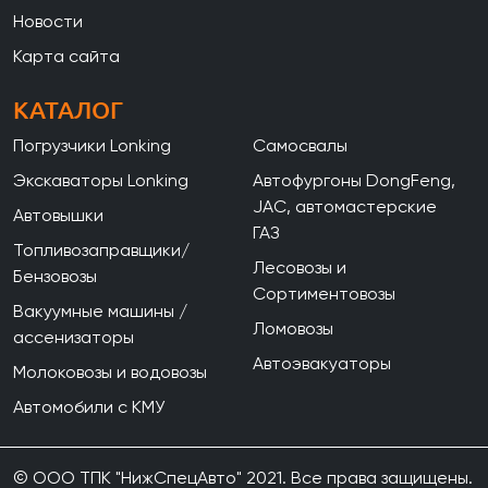
Новости
Карта сайта
КАТАЛОГ
Погрузчики Lonking
Самосвалы
Экскаваторы Lonking
Автофургоны DongFeng,
JAC, автомастерские
Автовышки
ГАЗ
Топливозаправщики/
Лесовозы и
Бензовозы
Сортиментовозы
Вакуумные машины /
Ломовозы
ассенизаторы
Автоэвакуаторы
Молоковозы и водовозы
Автомобили с КМУ
© ООО ТПК "НижСпецАвто" 2021. Все права защищены.