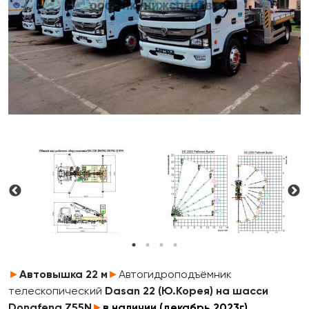
►
Автовышка
22
м
►
Автогидроподъёмник
телескопический
Dasan 22 (Ю.Корея) на шасси
Dongfeng
Z55N
►
в наличии (декабрь 2023г)