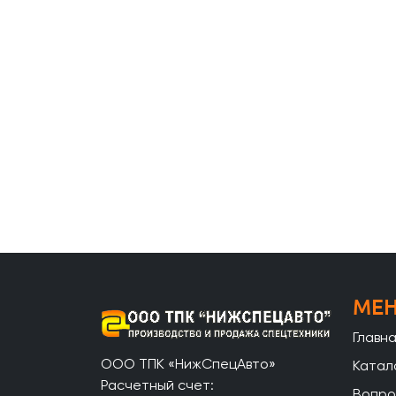
МЕ
Главн
ООО ТПК «НижСпецАвто»
Катал
Расчетный счет:
Вопро