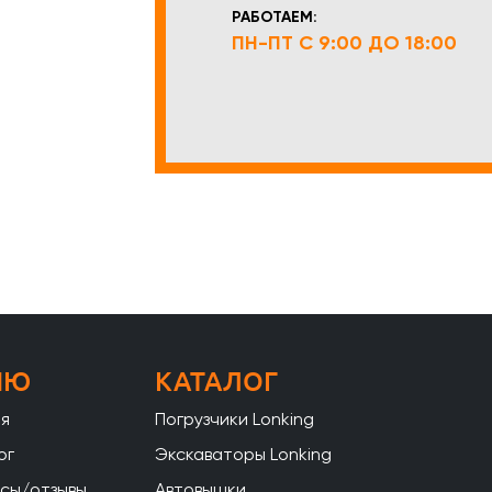
РАБОТАЕМ:
ПН-ПТ С 9:00 ДО 18:00
НЮ
КАТАЛОГ
ая
Погрузчики Lonking
ог
Экскаваторы Lonking
сы/отзывы
Автовышки