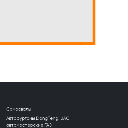
Самосвалы
Автофургоны DongFeng, JAC,
автомастерские ГАЗ