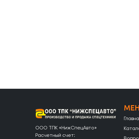
МЕ
Главн
ООО ТПК «НижСпецАвто»
Катал
Расчетный счет:
Вопро