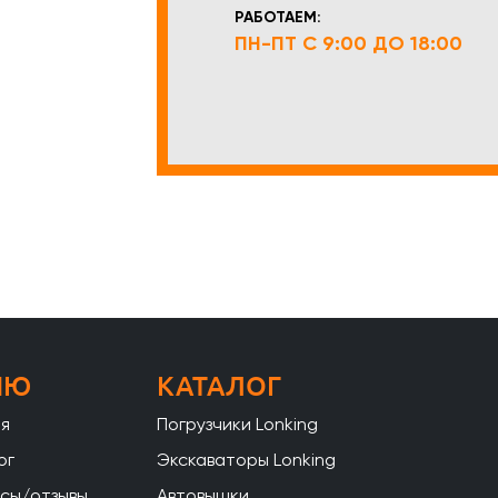
РАБОТАЕМ:
ПН-ПТ С 9:00 ДО 18:00
НЮ
КАТАЛОГ
ая
Погрузчики Lonking
ог
Экскаваторы Lonking
сы/отзывы
Автовышки