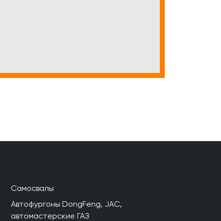
Самосвалы
Автофургоны DongFeng, JAC,
автомастерские ГАЗ