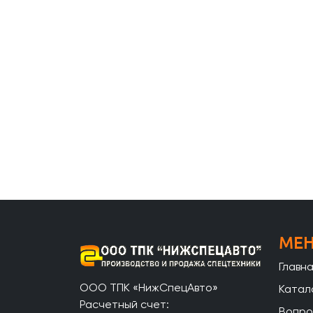
МЕ
Главн
ООО ТПК «НижСпецАвто»
Катал
Расчетный счет:
Вопро