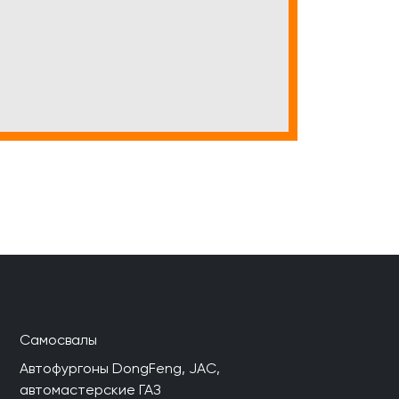
Самосвалы
Автофургоны DongFeng, JAC,
автомастерские ГАЗ