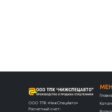
МЕ
Главн
ООО ТПК «НижСпецАвто»
Катал
Расчетный счет:
Вопро