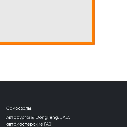
Самосвалы
Автофургоны DongFeng, JAC,
автомастерские ГАЗ