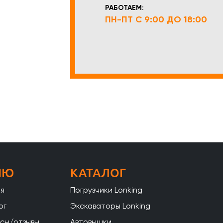
РАБОТАЕМ:
ПН-ПТ С 9:00 ДО 18:00
НЮ
КАТАЛОГ
ая
Погрузчики Lonking
ог
Экскаваторы Lonking
сы/отзывы
Автовышки