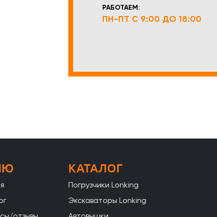
РАБОТАЕМ:
ПН-ПТ С 9:00 ДО 18:00
НЮ
КАТАЛОГ
ая
Погрузчики Lonking
ог
Экскаваторы Lonking
сы/отзывы
Автовышки