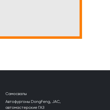
Самосвалы
Автофургоны DongFeng, JAC,
автомастерские ГАЗ