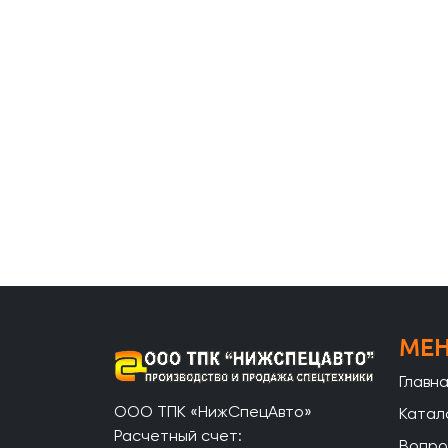
МЕ
Главн
ООО ТПК «НижСпецАвто»
Катал
Расчетный счет:
Вопро