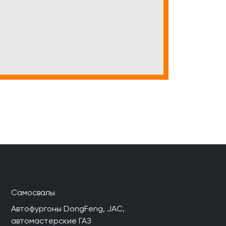
Самосвалы
Автофургоны DongFeng, JAC,
автомастерские ГАЗ