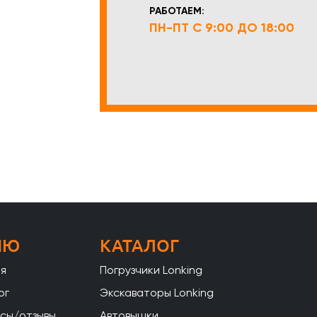
РАБОТАЕМ:
ПН-ПТ С 9:00 ДО 18:00
НЮ
КАТАЛОГ
ая
Погрузчики Lonking
ог
Экскаваторы Lonking
сы/отзывы
Автовышки