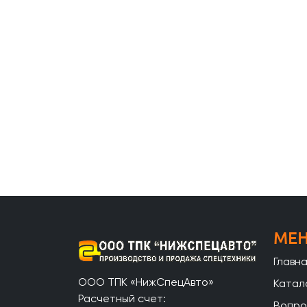
МЕ
Главн
ООО ТПК «НижСпецАвто»
Катал
Расчетный счет:
Вопро