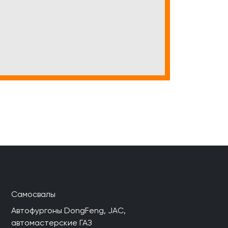
Самосвалы
Автофургоны DongFeng, JAC,
автомастерские ГАЗ