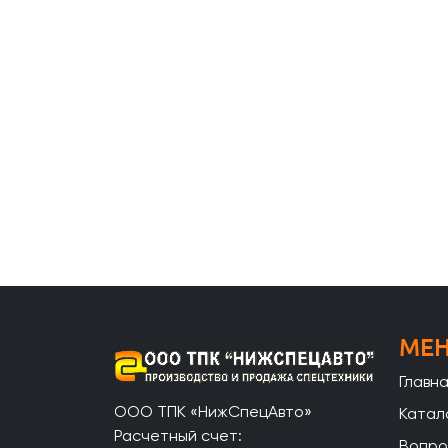
МЕ
Главн
ООО ТПК «НижСпецАвто»
Катал
Расчетный счет:
Вопро