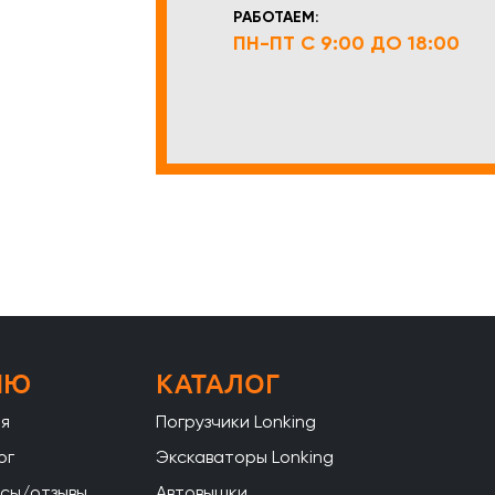
РАБОТАЕМ:
ПН-ПТ С 9:00 ДО 18:00
НЮ
КАТАЛОГ
ая
Погрузчики Lonking
ог
Экскаваторы Lonking
сы/отзывы
Автовышки