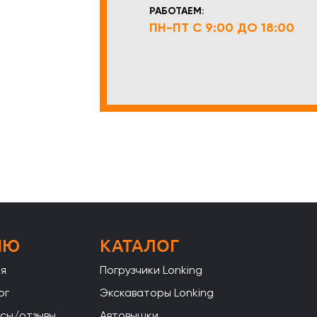
РАБОТАЕМ:
ПН-ПТ С 9:00 ДО 18:00
НЮ
КАТАЛОГ
ая
Погрузчики Lonking
ог
Экскаваторы Lonking
сы/отзывы
Автовышки