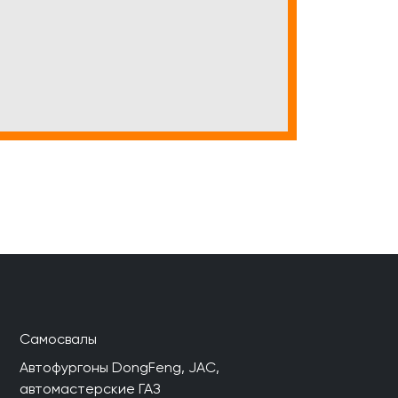
Самосвалы
Автофургоны DongFeng, JAC,
автомастерские ГАЗ