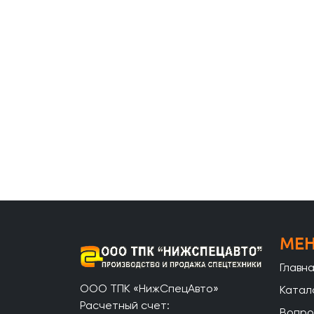
МЕ
Главн
ООО ТПК «НижСпецАвто»
Катал
Расчетный счет:
Вопро