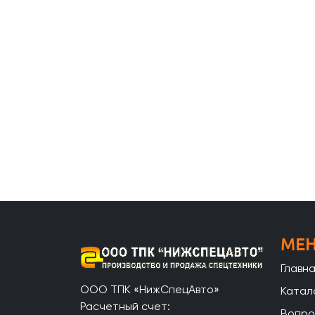
МЕ
Главн
ООО ТПК «НижСпецАвто»
Катал
Расчетный счет:
Вопро