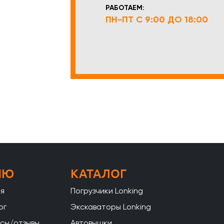
РАБОТАЕМ:
ПН-ПТ С 9:00 ДО 18:00
НЮ
КАТАЛОГ
ая
Погрузчики Lonking
ог
Экскаваторы Lonking
сы/отзывы
Автовышки