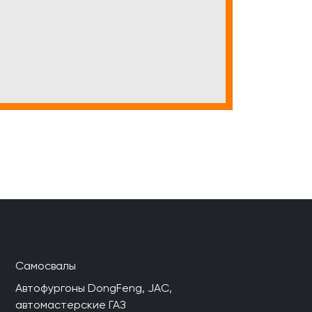
Самосвалы
Автофургоны DongFeng, JAC,
автомастерские ГАЗ