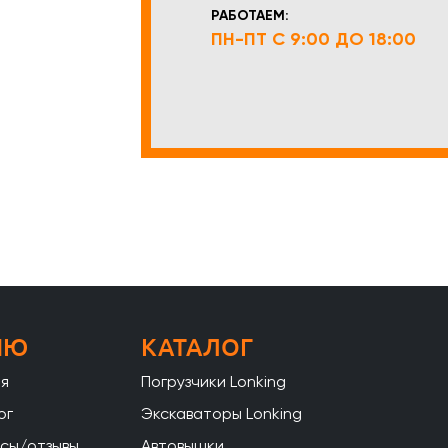
РАБОТАЕМ:
ПН-ПТ С 9:00 ДО 18:00
НЮ
КАТАЛОГ
ая
Погрузчики Lonking
ог
Экскаваторы Lonking
сы/отзывы
Автовышки