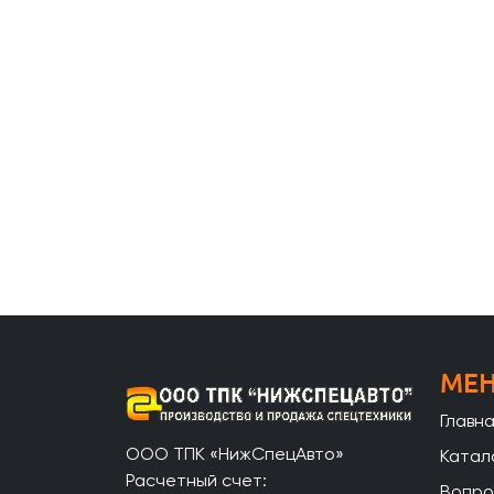
МЕ
Главн
ООО ТПК «НижСпецАвто»
Катал
Расчетный счет:
Вопро