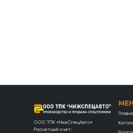
МЕ
Главн
ООО ТПК «НижСпецАвто»
Катал
Расчетный счет:
Вопро