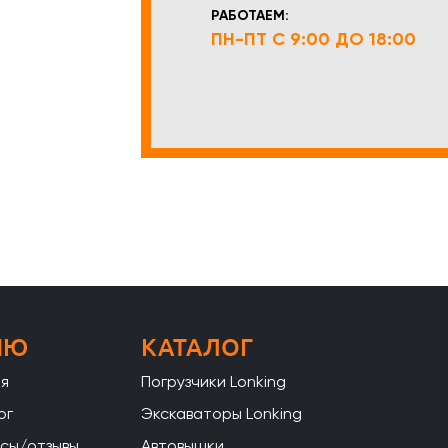
РАБОТАЕМ:
ПН-ПТ С 9:00 ДО 18:00
НЮ
КАТАЛОГ
ая
Погрузчики Lonking
ог
Экскаваторы Lonking
сы/отзывы
Автовышки