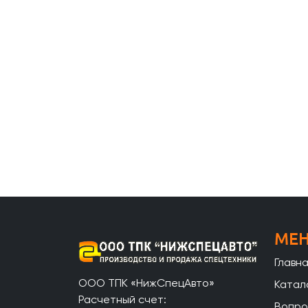
МЕ
Главн
ООО ТПК «НижСпецАвто»
Катал
Расчетный счет:
Вопро