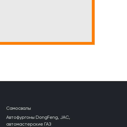
Самосвалы
Автофургоны DongFeng, JAC,
автомастерские ГАЗ