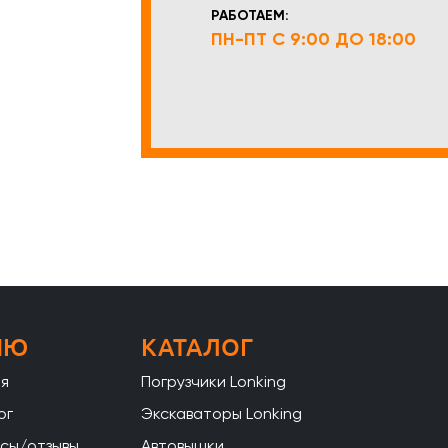
РАБОТАЕМ:
ПН-ПТ С 9:00 ДО 18:00
НЮ
КАТАЛОГ
ая
Погрузчики Lonking
ог
Экскаваторы Lonking
сы/отзывы
Автовышки