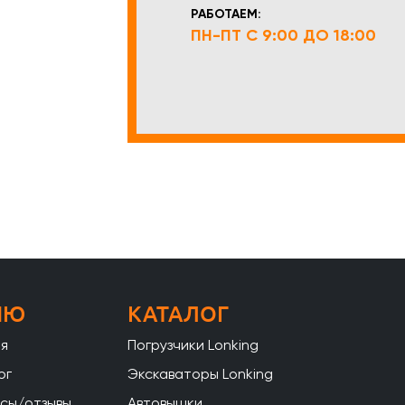
РАБОТАЕМ:
ПН-ПТ С 9:00 ДО 18:00
НЮ
КАТАЛОГ
ая
Погрузчики Lonking
ог
Экскаваторы Lonking
сы/отзывы
Автовышки