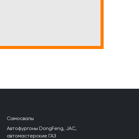
Самосвалы
Автофургоны DongFeng, JAC,
автомастерские ГАЗ