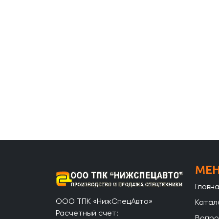
МЕ
Главн
ООО ТПК «НижСпецАвто»
Катал
Расчетный счет:
Вопро