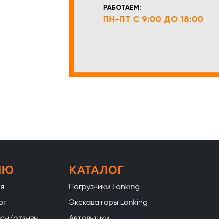
РАБОТАЕМ:
ПН-ПТ С 9:00 ДО 18:00
НЮ
КАТАЛОГ
ая
Погрузчики Lonking
ог
Экскаваторы Lonking
сы/отзывы
Автовышки