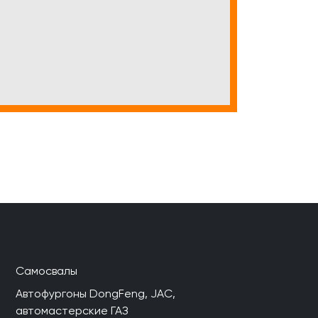
Самосвалы
Автофургоны DongFeng, JAC,
автомастерские ГАЗ