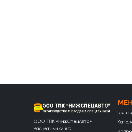
МЕ
Главн
ООО ТПК «НижСпецАвто»
Катал
Расчетный счет:
Вопро