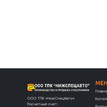
МЕ
Главн
ООО ТПК «НижСпецАвто»
Катал
Расчетный счет:
Вопро