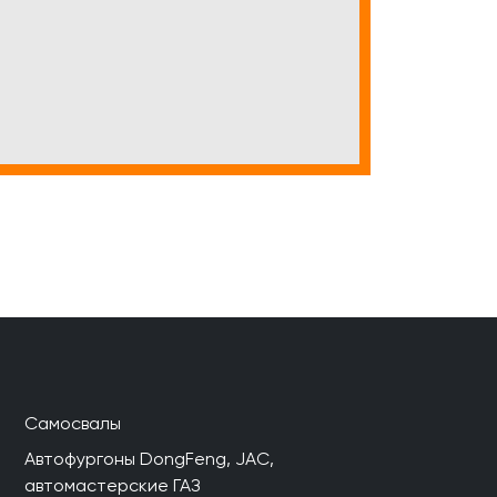
Самосвалы
Автофургоны DongFeng, JAC,
автомастерские ГАЗ