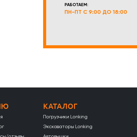
РАБОТАЕМ:
ПН-ПТ С 9:00 ДО 18:00
НЮ
КАТАЛОГ
ая
Погрузчики Lonking
ог
Экскаваторы Lonking
сы/отзывы
Автовышки