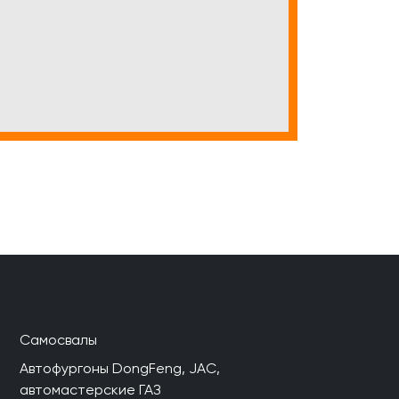
Самосвалы
Автофургоны DongFeng, JAC,
автомастерские ГАЗ