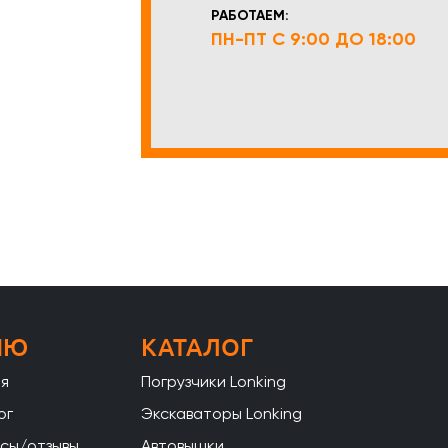
РАБОТАЕМ:
ПН-ПТ С 9:00 ДО 18:00
НЮ
КАТАЛОГ
ая
Погрузчики Lonking
ог
Экскаваторы Lonking
сы/отзывы
Автовышки