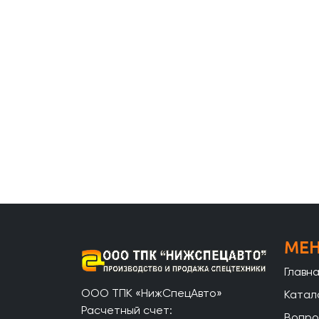
МЕ
Главн
ООО ТПК «НижСпецАвто»
Катал
Расчетный счет:
Вопро