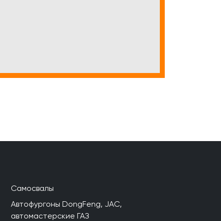
Самосвалы
Автофургоны DongFeng, JAC,
автомастерские ГАЗ