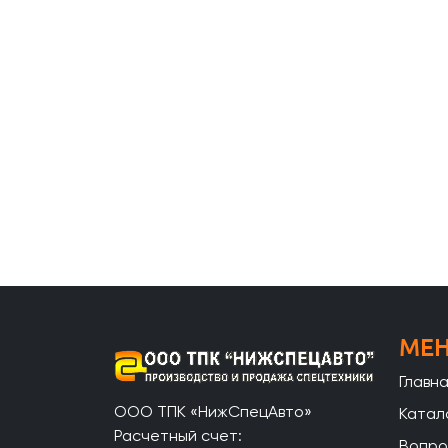
МЕ
Главн
ООО ТПК «НижСпецАвто»
Катал
Расчетный счет:
Вопро