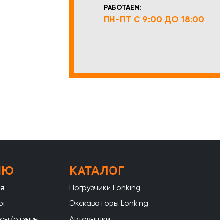
РАБОТАЕМ:
ПН-ПТ С 9:00 ДО 18:00
НЮ
КАТАЛОГ
ая
Погрузчики Lonking
ог
Экскаваторы Lonking
сы/отзывы
Автовышки