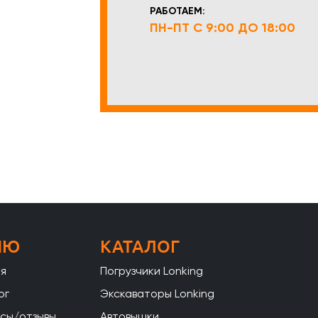
РАБОТАЕМ:
ПН-ПТ С 9:00 ДО 18:00
НЮ
КАТАЛОГ
ая
Погрузчики Lonking
ог
Экскаваторы Lonking
сы/отзывы
Автовышки