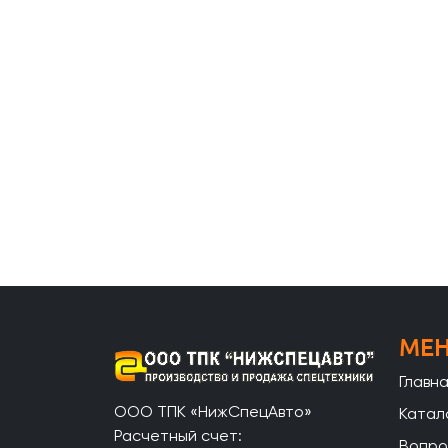
МЕ
Главн
ООО ТПК «НижСпецАвто»
Катал
Расчетный счет:
Вопро