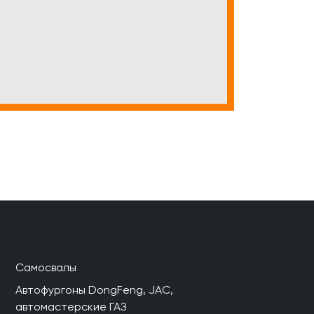
Самосвалы
Автофургоны DongFeng, JAC,
автомастерские ГАЗ