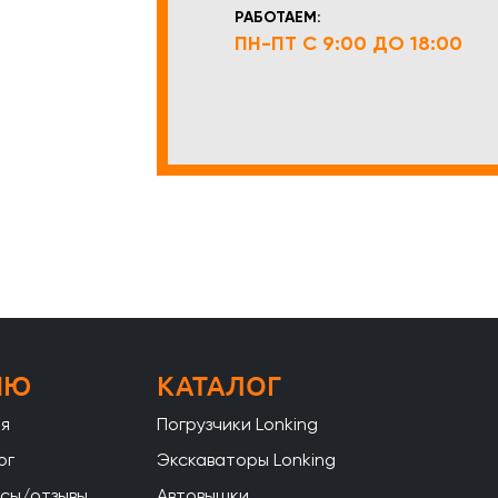
РАБОТАЕМ:
ПН-ПТ С 9:00 ДО 18:00
НЮ
КАТАЛОГ
ая
Погрузчики Lonking
ог
Экскаваторы Lonking
сы/отзывы
Автовышки