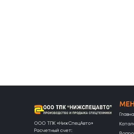
МЕ
Главн
ООО ТПК «НижСпецАвто»
Катал
Расчетный счет:
Вопро