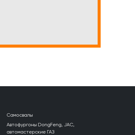
Самосвалы
Автофургоны DongFeng, JAC,
автомастерские ГАЗ