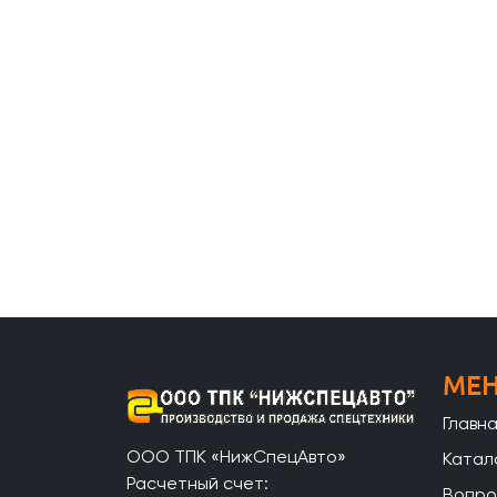
МЕ
Главн
ООО ТПК «НижСпецАвто»
Катал
Расчетный счет:
Вопро