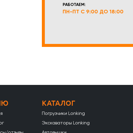
РАБОТАЕМ:
ПН-ПТ С 9:00 ДО 18:00
НЮ
КАТАЛОГ
ая
Погрузчики Lonking
ог
Экскаваторы Lonking
сы/отзывы
Автовышки