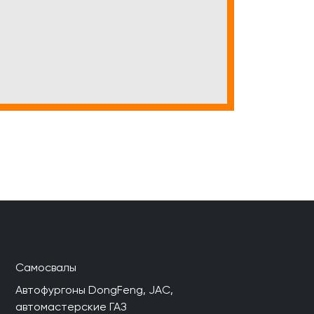
Самосвалы
Автофургоны DongFeng, JAC,
автомастерские ГАЗ