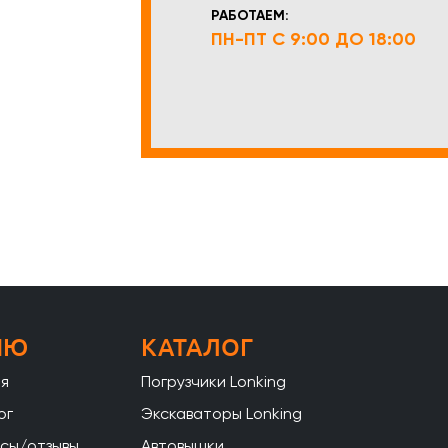
РАБОТАЕМ:
ПН-ПТ С 9:00 ДО 18:00
НЮ
КАТАЛОГ
ая
Погрузчики Lonking
ог
Экскаваторы Lonking
сы/отзывы
Автовышки