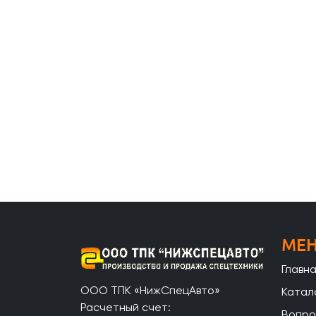
МЕ
Главн
ООО ТПК «НижСпецАвто»
Катал
Расчетный счет:
Вопро