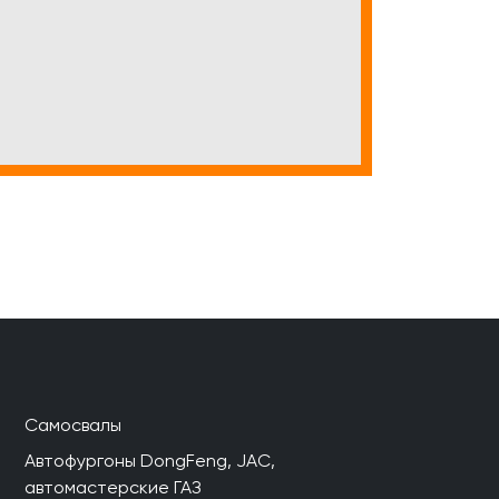
Самосвалы
Автофургоны DongFeng, JAC,
автомастерские ГАЗ