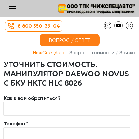
8 800 550-39-04
ВОПРОС / ОТВЕТ
НижСпецАвто
Запрос стоимости / Заявка
УТОЧНИТЬ СТОИМОСТЬ.
МАНИПУЛЯТОР DAEWOO NOVUS
С БКУ НКТС HLC 8026
Как к вам обратиться?
Телефон *