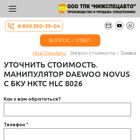
8 800 550-39-04
ВОПРОС / ОТВЕТ
НижСпецАвто
Запрос стоимости / Заявка
УТОЧНИТЬ СТОИМОСТЬ.
МАНИПУЛЯТОР DAEWOO NOVUS
С БКУ НКТС HLC 8026
Как к вам обратиться?
Телефон *