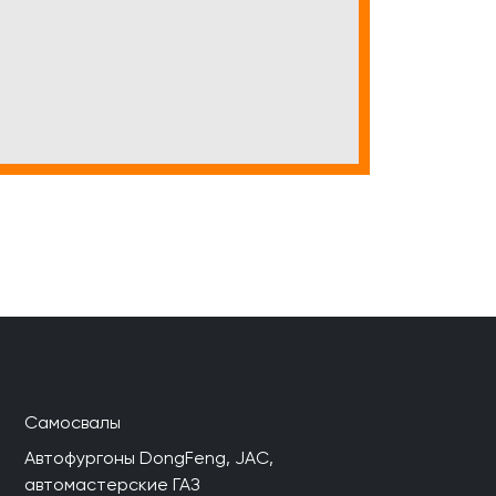
Самосвалы
Автофургоны DongFeng, JAC,
автомастерские ГАЗ