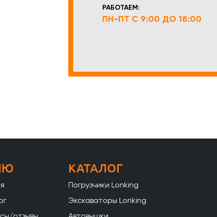
РАБОТАЕМ:
ПН-ПТ С 9:00 ДО 18:00
НЮ
КАТАЛОГ
ая
Погрузчики Lonking
ог
Экскаваторы Lonking
сы/отзывы
Автовышки