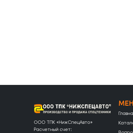
МЕ
Главн
ООО ТПК «НижСпецАвто»
Катал
Расчетный счет:
Вопро