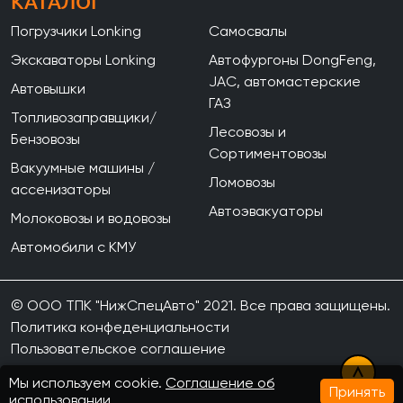
КАТАЛОГ
Погрузчики Lonking
Самосвалы
Экскаваторы Lonking
Автофургоны DongFeng,
JAC, автомастерские
Автовышки
ГАЗ
Топливозаправщики/
Лесовозы и
Бензовозы
Сортиментовозы
Вакуумные машины /
Ломовозы
ассенизаторы
Автоэвакуаторы
Молоковозы и водовозы
Автомобили с КМУ
© ООО ТПК "НижСпецАвто" 2021. Все права защищены.
Политика конфеденциальности
Пользовательское соглашение
Мы используем cookie.
Соглашение об
Принять
использовании