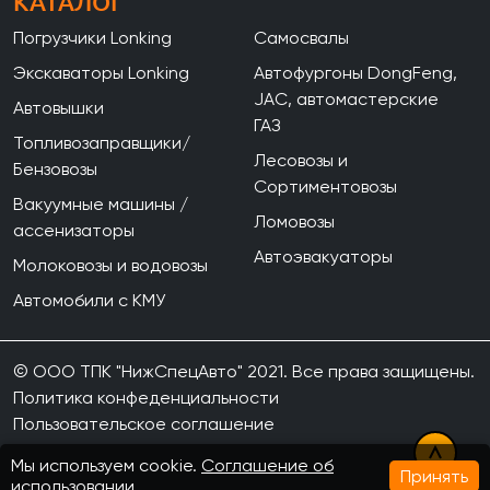
КАТАЛОГ
Погрузчики Lonking
Самосвалы
Экскаваторы Lonking
Автофургоны DongFeng,
JAC, автомастерские
Автовышки
ГАЗ
Топливозаправщики/
Лесовозы и
Бензовозы
Сортиментовозы
Вакуумные машины /
Ломовозы
ассенизаторы
Автоэвакуаторы
Молоковозы и водовозы
Автомобили с КМУ
© ООО ТПК "НижСпецАвто" 2021. Все права защищены.
Политика конфеденциальности
Пользовательское соглашение
Мы используем cookie.
Соглашение об
Принять
использовании