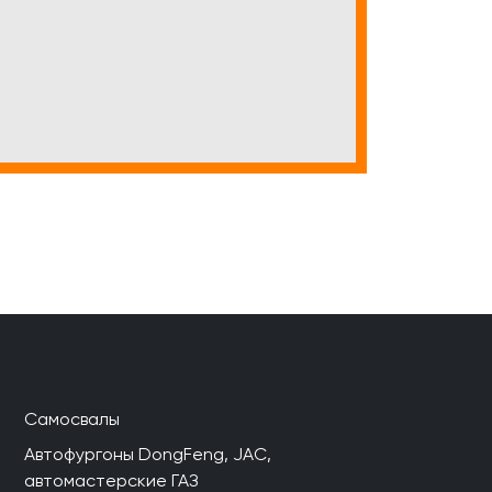
Самосвалы
Автофургоны DongFeng, JAC,
автомастерские ГАЗ