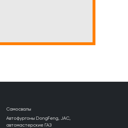
Самосвалы
Автофургоны DongFeng, JAC,
автомастерские ГАЗ