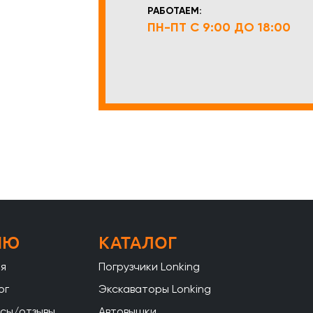
РАБОТАЕМ:
ПН-ПТ С 9:00 ДО 18:00
НЮ
КАТАЛОГ
ая
Погрузчики Lonking
ог
Экскаваторы Lonking
сы/отзывы
Автовышки