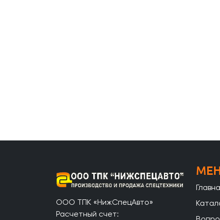
МЕ
Главн
ООО ТПК «НижСпецАвто»
Катал
Расчетный счет:
Вопро