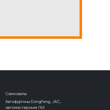
Самосвалы
Автофургоны DongFeng, JAC,
автомастерские ГАЗ