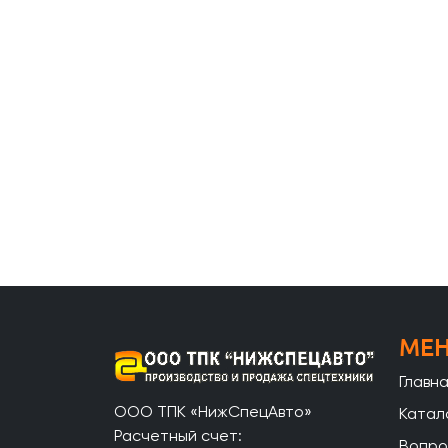
МЕ
Главн
ООО ТПК «НижСпецАвто»
Катал
Расчетный счет:
Вопро