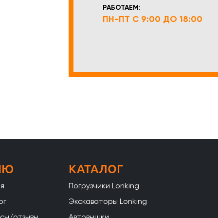
РАБОТАЕМ:
ПН-ПТ С 9:00 ДО 18:00
НЮ
КАТАЛОГ
ая
Погрузчики Lonking
ог
Экскаваторы Lonking
сы/отзывы
Автовышки