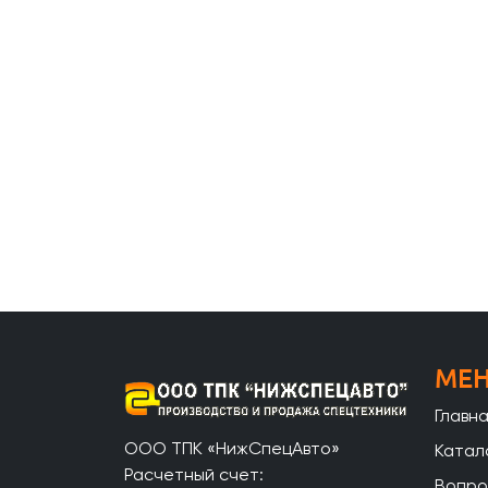
МЕ
Главн
ООО ТПК «НижСпецАвто»
Катал
Расчетный счет:
Вопро