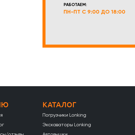
РАБОТАЕМ:
ПН-ПТ С 9:00 ДО 18:00
НЮ
КАТАЛОГ
ая
Погрузчики Lonking
ог
Экскаваторы Lonking
сы/отзывы
Автовышки