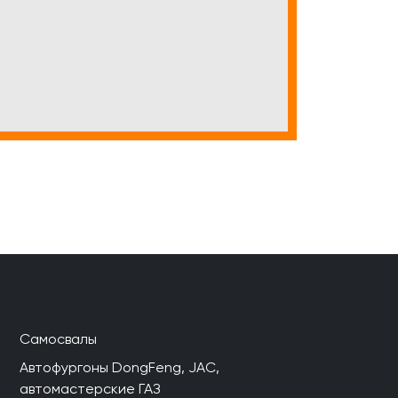
Самосвалы
Автофургоны DongFeng, JAC,
автомастерские ГАЗ