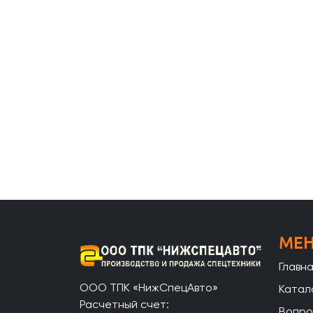
МЕ
Главн
ООО ТПК «НижСпецАвто»
Катал
Расчетный счет:
Вопро