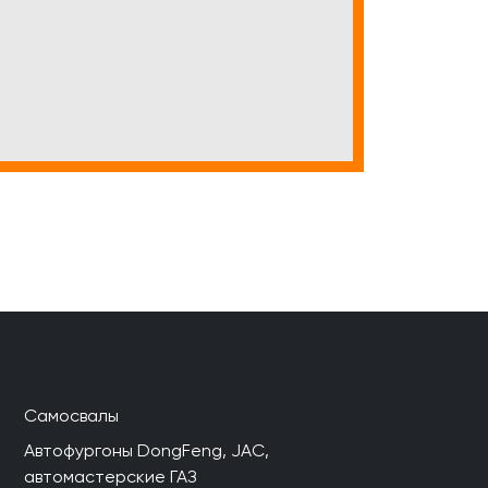
Самосвалы
Автофургоны DongFeng, JAC,
автомастерские ГАЗ