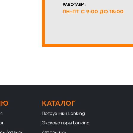
РАБОТАЕМ:
ПН-ПТ С 9:00 ДО 18:00
НЮ
КАТАЛОГ
ая
Погрузчики Lonking
ог
Экскаваторы Lonking
сы/отзывы
Автовышки