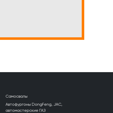
Самосвалы
Автофургоны DongFeng, JAC,
автомастерские ГАЗ