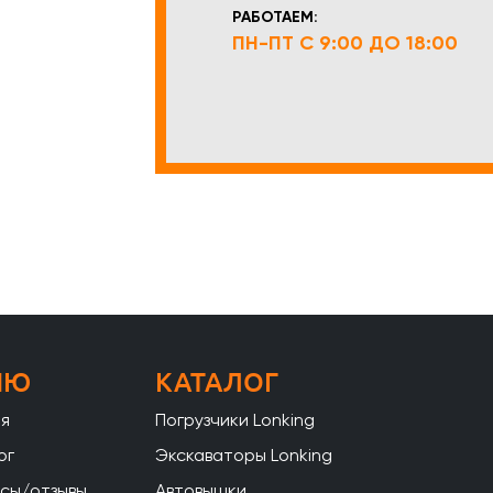
РАБОТАЕМ:
ПН-ПТ С 9:00 ДО 18:00
НЮ
КАТАЛОГ
ая
Погрузчики Lonking
ог
Экскаваторы Lonking
сы/отзывы
Автовышки