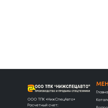
МЕ
Главн
ООО ТПК «НижСпецАвто»
Катал
Расчетный счет:
Вопро