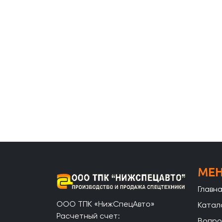
МЕ
Главн
ООО ТПК «НижСпецАвто»
Катал
Расчетный счет:
Вопро