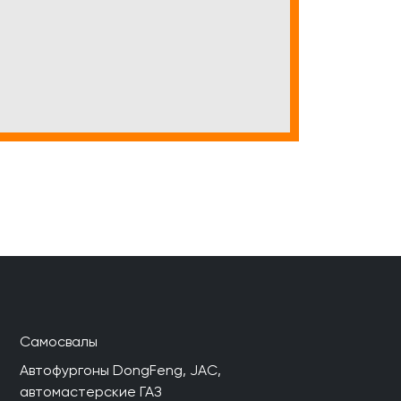
Самосвалы
Автофургоны DongFeng, JAC,
автомастерские ГАЗ