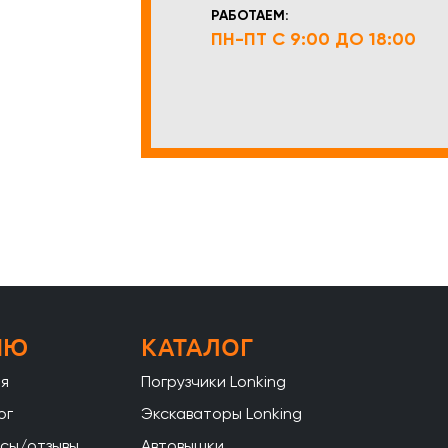
РАБОТАЕМ:
ПН-ПТ С 9:00 ДО 18:00
НЮ
КАТАЛОГ
ая
Погрузчики Lonking
ог
Экскаваторы Lonking
сы/отзывы
Автовышки