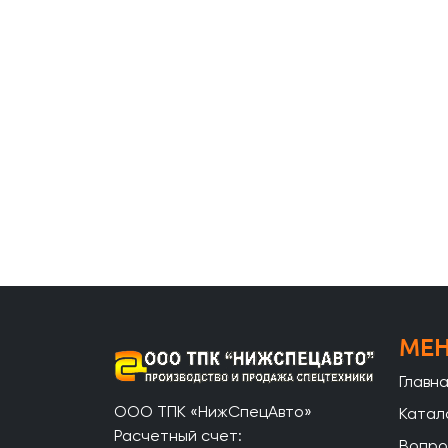
МЕ
Главн
ООО ТПК «НижСпецАвто»
Катал
Расчетный счет:
Вопро