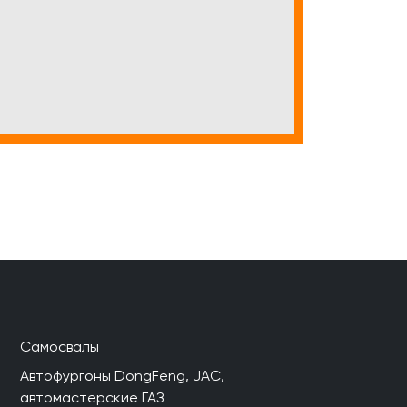
Самосвалы
Автофургоны DongFeng, JAC,
автомастерские ГАЗ