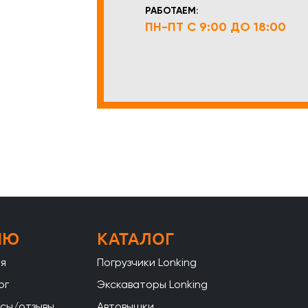
РАБОТАЕМ:
ПН-ПТ С 9:00 ДО 18:00
НЮ
КАТАЛОГ
ая
Погрузчики Lonking
ог
Экскаваторы Lonking
сы/отзывы
Автовышки