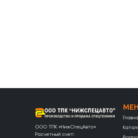
МЕ
Главн
ООО ТПК «НижСпецАвто»
Катал
Расчетный счет:
Вопро