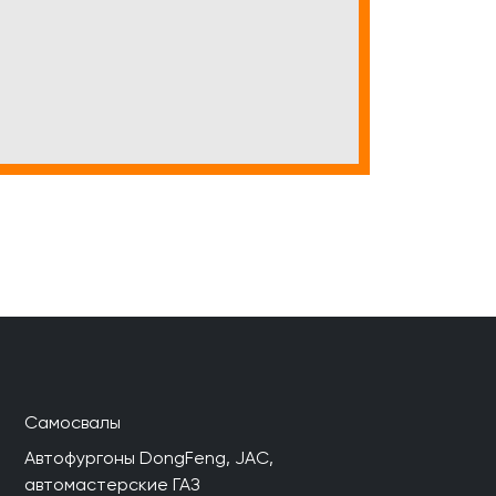
Самосвалы
Автофургоны DongFeng, JAC,
автомастерские ГАЗ