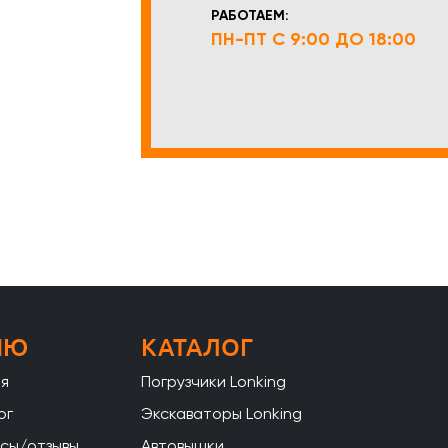
РАБОТАЕМ:
ПН-ПТ С 9:00 ДО 18:00
НЮ
КАТАЛОГ
ая
Погрузчики Lonking
ог
Экскаваторы Lonking
сы/отзывы
Автовышки