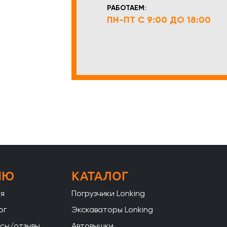
РАБОТАЕМ:
ПН-ПТ С 9:00 ДО 18:00
НЮ
КАТАЛОГ
ая
Погрузчики Lonking
ог
Экскаваторы Lonking
сы/отзывы
Автовышки