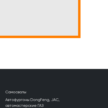
Самосвалы
Автофургоны DongFeng, JAC,
автомастерские ГАЗ