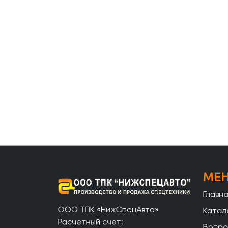
МЕ
Главн
ООО ТПК «НижСпецАвто»
Катал
Расчетный счет:
Вопро