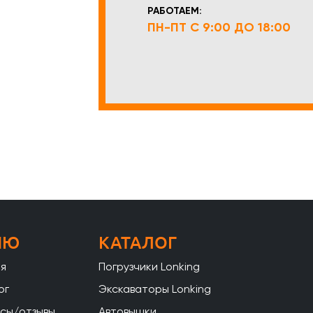
РАБОТАЕМ:
ПН-ПТ С 9:00 ДО 18:00
НЮ
КАТАЛОГ
ая
Погрузчики Lonking
ог
Экскаваторы Lonking
сы/отзывы
Автовышки