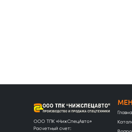
МЕ
Главн
ООО ТПК «НижСпецАвто»
Катал
Расчетный счет:
Вопро