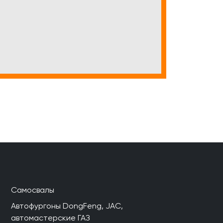
Самосвалы
Автофургоны DongFeng, JAC,
автомастерские ГАЗ