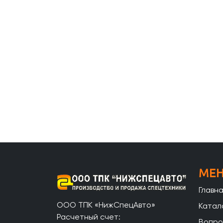
МЕ
Главн
ООО ТПК «НижСпецАвто»
Катал
Расчетный счет:
Вопро