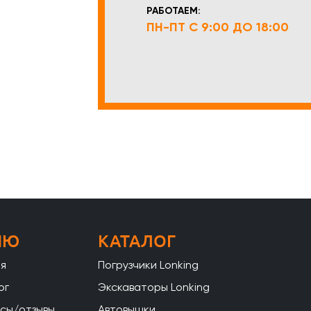
РАБОТАЕМ:
ПН-ПТ С 9:00 ДО 18:00
НЮ
КАТАЛОГ
ая
Погрузчики Lonking
ог
Экскаваторы Lonking
сы/отзывы
Автовышки