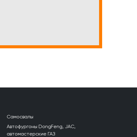
Самосвалы
Автофургоны DongFeng, JAC,
автомастерские ГАЗ