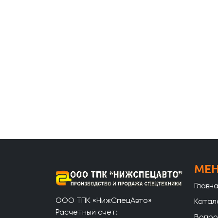
МЕ
Главн
ООО ТПК «НижСпецАвто»
Катал
Расчетный счет:
Вопро