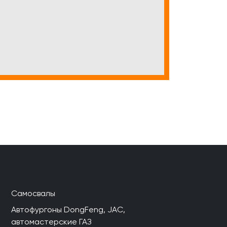
Самосвалы
Автофургоны DongFeng, JAC,
автомастерские ГАЗ