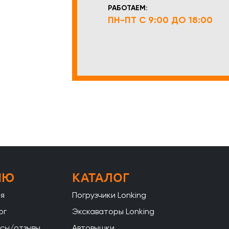
РАБОТАЕМ:
ПН-ПТ С 9:00 ДО 18:00
НЮ
КАТАЛОГ
ая
Погрузчики Lonking
ог
Экскаваторы Lonking
сы/отзывы
Автовышки