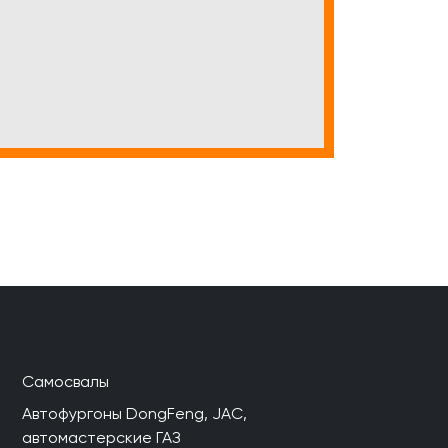
Самосвалы
Автофургоны DongFeng, JAC,
автомастерские ГАЗ