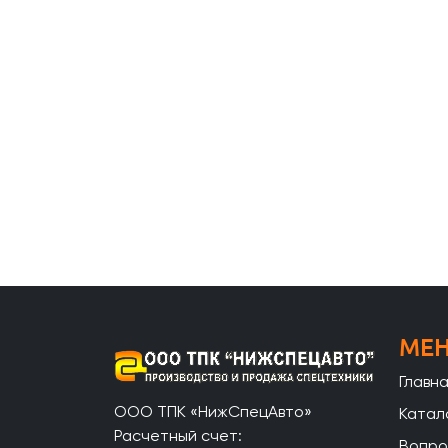
МЕ
Главн
ООО ТПК «НижСпецАвто»
Катал
Расчетный счет:
Вопро