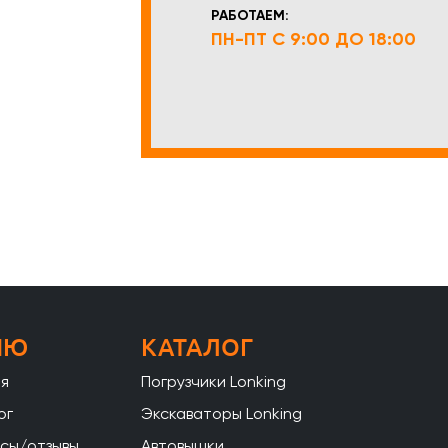
РАБОТАЕМ:
ПН-ПТ С 9:00 ДО 18:00
НЮ
КАТАЛОГ
ая
Погрузчики Lonking
ог
Экскаваторы Lonking
сы/отзывы
Автовышки