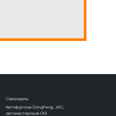
Самосвалы
Автофургоны DongFeng, JAC,
автомастерские ГАЗ