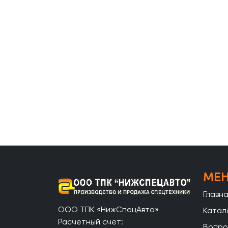
МЕ
Главн
ООО ТПК «НижСпецАвто»
Катал
Расчетный счет:
Вопро