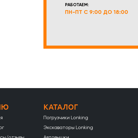
РАБОТАЕМ:
ПН-ПТ С 9:00 ДО 18:00
НЮ
КАТАЛОГ
ая
Погрузчики Lonking
ог
Экскаваторы Lonking
сы/отзывы
Автовышки